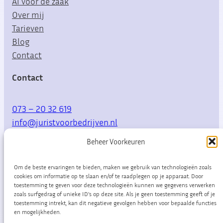
Ai voor de zaak
Over mij
Tarieven
Blog
Contact
Contact
073 – 20 32 619
info@juristvoorbedrijven.nl
Beheer Voorkeuren
Willemsplein 10
5211 AK Den Bosch
Om de beste ervaringen te bieden, maken we gebruik van technologieën zoals
cookies om informatie op te slaan en/of te raadplegen op je apparaat. Door
toestemming te geven voor deze technologieën kunnen we gegevens verwerken
zoals surfgedrag of unieke ID’s op deze site. Als je geen toestemming geeft of je
LinkedIn
toestemming intrekt, kan dit negatieve gevolgen hebben voor bepaalde functies
en mogelijkheden.