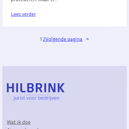
Lees verder
1
2
Volgende pagina
→
Wat ik doe