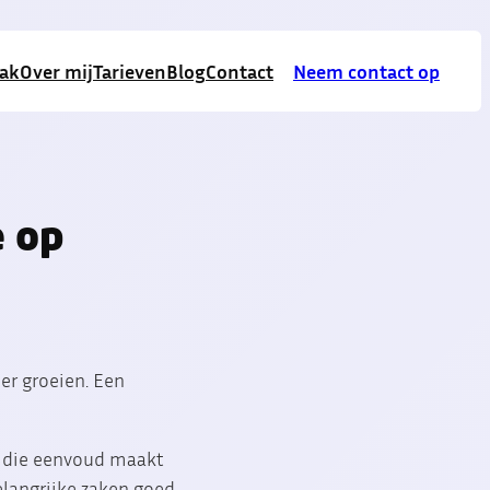
aak
Over mij
Tarieven
Blog
Contact
Neem contact op
e op
er groeien. Een
st die eenvoud maakt
elangrijke zaken goed