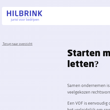
Terug naar overzicht
Starten m
letten?
Samen ondernemen is aa
veelgekozen rechtsvor
Een VOF is eenvoudig op
het verleidelijk om sn