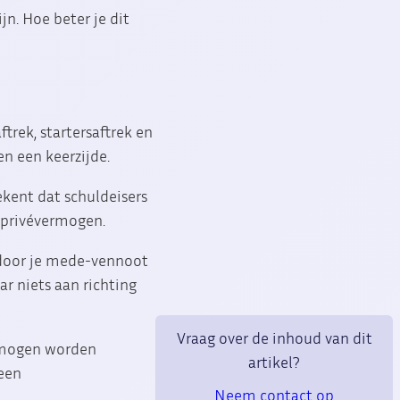
n. Hoe beter je dit
trek, startersaftrek en
n een keerzijde.
ekent dat schuldeisers
 privévermogen.
e door je mede-vennoot
r niets aan richting
Vraag over de inhoud van dit
vermogen worden
artikel?
 een
Neem contact op