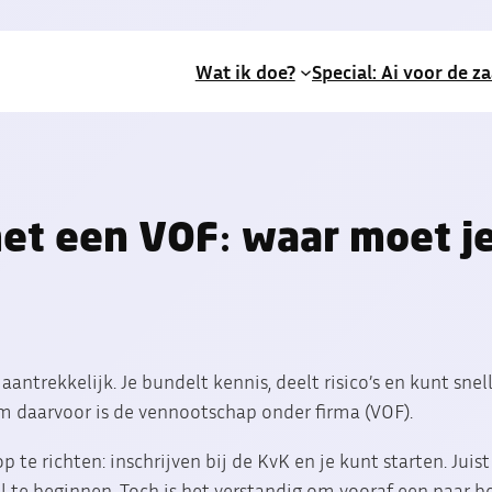
Wat ik doe?
Special: Ai voor de z
et een VOF: waar moet j
ntrekkelijk. Je bundelt kennis, deelt risico’s en kunt snell
m daarvoor is de vennootschap onder firma (VOF).
 te richten: inschrijven bij de KvK en je kunt starten. Jui
el te beginnen. Toch is het verstandig om vooraf een paar b