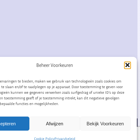
Beheer Voorkeuren
ervaringen te bieden, maken we gebruik van technologieën zoals cookies om
 te slaan en/of te raadplegen op je apparaat. Door toestemming te geven voor
ogieën kunnen we gegevens verwerken zoals surfgedrag of unieke ID’s op deze
geen toestemming geeft of je toestemming intrekt, kan dit negatieve gevolgen
bepaalde functies en mogelijkheden.
epteren
Afwijzen
Bekijk Voorkeuren
Algemene voorwaarden
|
Privacybeleid
Cookie Policy
Privacybeleid