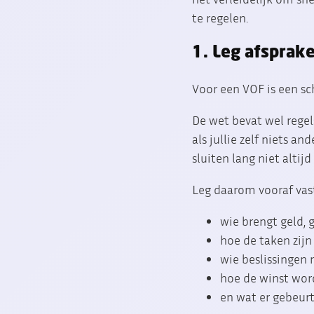
te regelen.
1. Leg afsprak
Voor een VOF is een sch
De wet bevat wel regel
als jullie zelf niets a
sluiten lang niet alti
Leg daarom vooraf vast
wie brengt geld, 
hoe de taken zijn
wie beslissingen
hoe de winst word
en wat er gebeurt