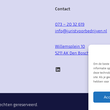
Contact
073 – 20 32 619
info@juristvoorbedrijven.nl
Willemsplein 10
5211 AK Den Bosch
Om de beste 
LinkedIn
informatie op
deze technol
site. Als je 
hebben voor 
Acc
 rechten gereserveerd.