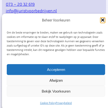
073 – 20 32 619
info@juristvoorbedrijven.nl
Beheer Voorkeuren
Willemsplein 10
5211 AK Den Bosch
Om de beste ervaringen te bieden, maken we gebruik van technologieën zoals
cookies om informatie op te slaan en/of te raadplegen op je apparaat. Door
toestemming te geven voor deze technologieën kunnen we gegevens verwerken
zoals surfgedrag of unieke ID’s op deze site. Als je geen toestemming geeft of je
LinkedIn
toestemming intrekt, kan dit negatieve gevolgen hebben voor bepaalde functies
en mogelijkheden.
Accepteren
Afwijzen
© Copyright
2026
HILBRINK jurist
Algemene
voor bedrijven
. Alle rechten
voorwaarden
|
Bekijk Voorkeuren
gereserveerd.
Privacybeleid
Cookie Policy
Privacybeleid