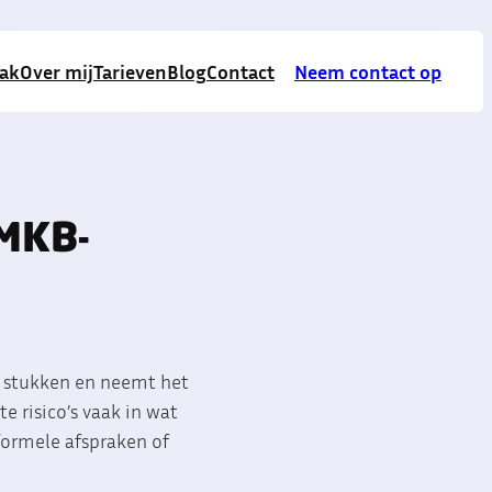
aak
Over mij
Tarieven
Blog
Contact
Neem contact op
 MKB-
de stukken en neemt het
te risico’s vaak in wat
nformele afspraken of