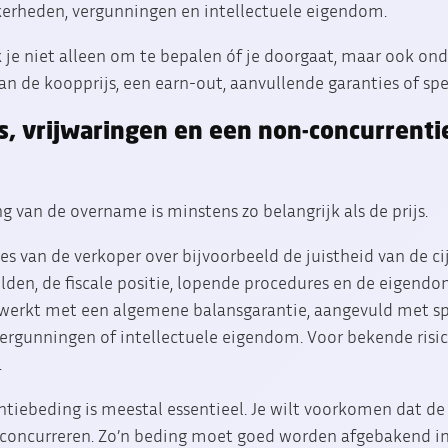
kerheden, vergunningen en intellectuele eigendom.
 je niet alleen om te bepalen óf je doorgaat, maar ook on
n de koopprijs, een earn-out, aanvullende garanties of spec
es, vrijwaringen en een non-concurrent
g van de overname is minstens zo belangrijk als de prijs.
ies van de verkoper over bijvoorbeeld de juistheid van de ci
den, de fiscale positie, lopende procedures en de eigendom
ewerkt met een algemene balansgarantie, aangevuld met spe
vergunningen of intellectuele eigendom. Voor bekende risic
.
iebeding is meestal essentieel. Je wilt voorkomen dat de
concurreren. Zo’n beding moet goed worden afgebakend in t