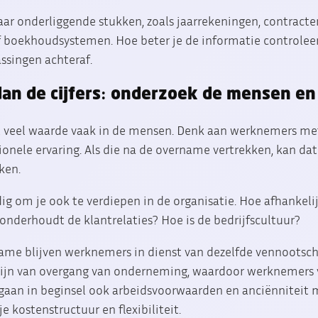
ar onderliggende stukken, zoals jaarrekeningen, contracten
 boekhoudsystemen. Hoe beter je de informatie controleert
singen achteraf.
dan de cijfers: onderzoek de mensen en
t veel waarde vaak in de mensen. Denk aan werknemers met
tionele ervaring. Als die na de overname vertrekken, kan da
ken.
g om je ook te verdiepen in de organisatie. Hoe afhankelijk
onderhoudt de klantrelaties? Hoe is de bedrijfscultuur?
me blijven werknemers in dienst van dezelfde vennootscha
 zijn van overgang van onderneming, waardoor werknemers
gaan in beginsel ook arbeidsvoorwaarden en anciënniteit m
 kostenstructuur en flexibiliteit.