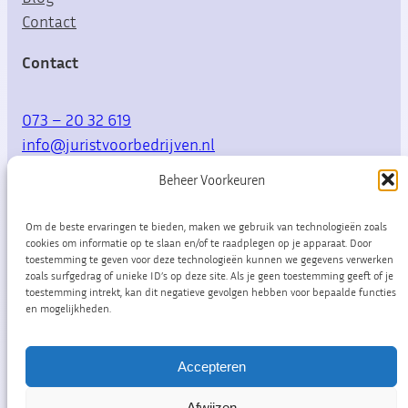
Contact
Contact
073 – 20 32 619
info@juristvoorbedrijven.nl
Beheer Voorkeuren
Willemsplein 10
5211 AK Den Bosch
Om de beste ervaringen te bieden, maken we gebruik van technologieën zoals
cookies om informatie op te slaan en/of te raadplegen op je apparaat. Door
toestemming te geven voor deze technologieën kunnen we gegevens verwerken
zoals surfgedrag of unieke ID’s op deze site. Als je geen toestemming geeft of je
LinkedIn
toestemming intrekt, kan dit negatieve gevolgen hebben voor bepaalde functies
en mogelijkheden.
Accepteren
Afwijzen