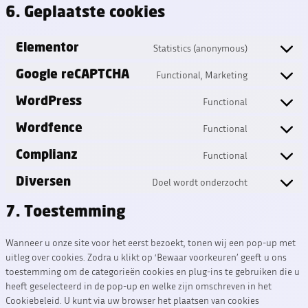
6. Geplaatste cookies
Elementor
Statistics (anonymous)
Consent
to
Google reCAPTCHA
Functional, Marketing
Consent
service
to
elementor
WordPress
Functional
Consent
service
to
google-
Wordfence
Functional
Consent
service
recaptcha
to
wordpress
Complianz
Functional
Consent
service
to
wordfence
Diversen
Doel wordt onderzocht
Consent
service
to
complianz
7. Toestemming
service
diversen
Wanneer u onze site voor het eerst bezoekt, tonen wij een pop-up met
uitleg over cookies. Zodra u klikt op ‘Bewaar voorkeuren’ geeft u ons
toestemming om de categorieën cookies en plug-ins te gebruiken die u
heeft geselecteerd in de pop-up en welke zijn omschreven in het
Cookiebeleid. U kunt via uw browser het plaatsen van cookies